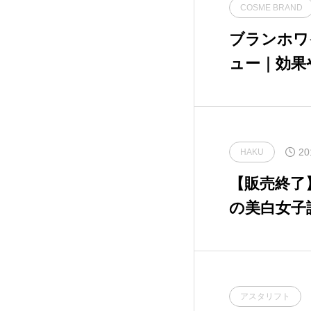
COSME BRAND
良品計画
2
ブランホワ
ュー｜効果
花王
2
発美白拭き
資生堂
27
ン」の評価
資生堂インターナショ
11
ナル
20
HAKU
【販売終了
の美白女子
トマスクを
アスタリフト