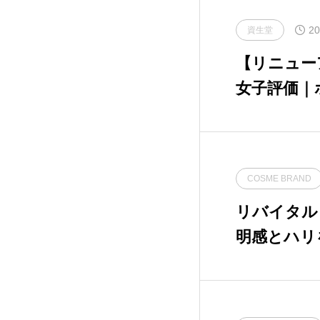
メルヴィータジャポン
2
20
資生堂
ロート製薬
8
【リニュー
女子評価｜
三省製薬
5
マルジョン
富士フイルム
11
小林製薬
3
COSME BRAND
リバイタル
常盤薬品工業
7
明感とハリ
新日本製薬
2
ンケアをレ
第一三共ヘルスケア
7