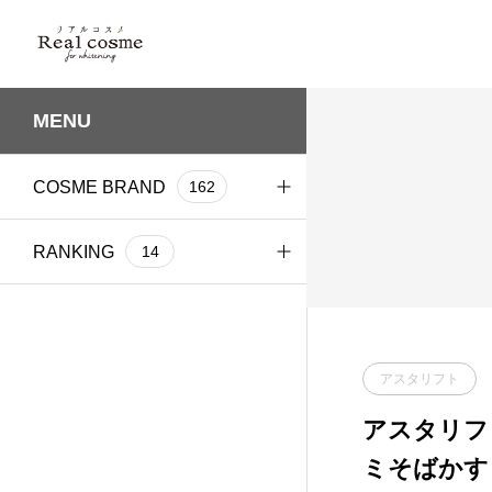
MENU
COSME BRAND
162
DECENCIA(ディセン
RANKING
6
14
シア)
DHC
年代別ランキング
2
5
KIEHL’S SINCE 1851(ｷ
アスタリフト
2
ｰﾙｽﾞ)
アスタリフ
P&Gプレステージ
2
ミそばかす