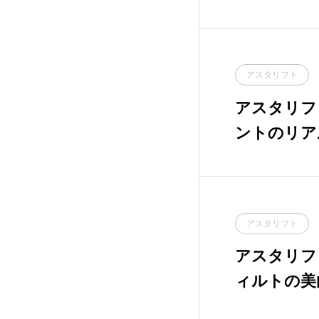
保湿スキン
TKS
3
えそらフォレスト
8
アスタリフト
ちふれ化粧品
2
アスタリフトホワイ
ントのリア
アユーラ ラボラトリー
1
ズ
ふきとり美
アルビオン
2
オルビス
6
アスタリフト
アスタリフ
クリニーク ラボラトリ
4
ーズ
ィルトの美
た美白美容
コーセー
8