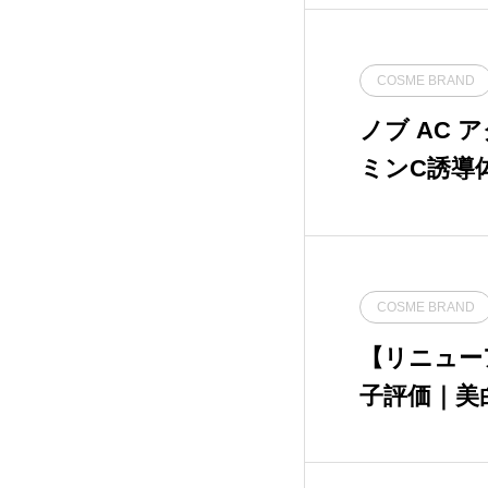
コーセーコスメポート
1
COSME BRAND
ナリス化粧品
2
ノブ AC
ハイサイド・コーポレ
ミンC誘導
7
ーション
をレビュー
ビバリーグレンラボラ
3
トリーズ
ファンケル
5
COSME BRAND
【リニュー
ポーラ
8
子評価｜美
ンケアをレ
ミーロード
2