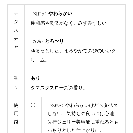
テ
やわらかい
〈化粧水〉
ク
違和感や刺激がなく、みずみずしい。
ス
チ
とろ〜り
〈乳液〉
ャ
ゆるっとした、まろやかでのびのいいク
ー
リーム。
香
あり
り
ダマスクスローズの香り。
使
◯
やわらかいけどベタベタ
〈化粧水〉
用
しない、気持ちの良いつけ心地。
感
先行ジェリー美容液に重ねるとも
っちりとした仕上がりに。