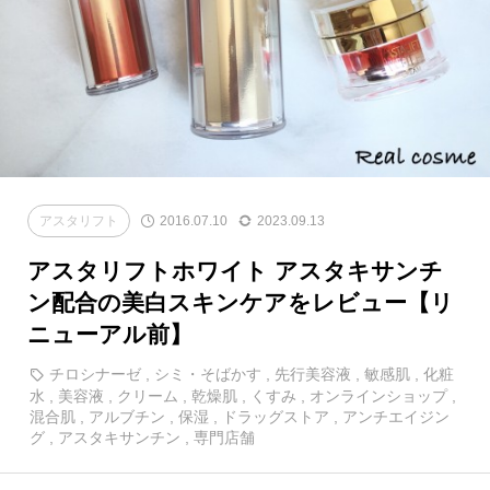
アスタリフト
2016.07.10
2023.09.13
アスタリフトホワイト アスタキサンチ
ン配合の美白スキンケアをレビュー【リ
ニューアル前】
チロシナーゼ
,
シミ・そばかす
,
先行美容液
,
敏感肌
,
化粧
水
,
美容液
,
クリーム
,
乾燥肌
,
くすみ
,
オンラインショップ
,
混合肌
,
アルブチン
,
保湿
,
ドラッグストア
,
アンチエイジン
グ
,
アスタキサンチン
,
専門店舗