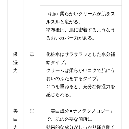
柔らかいクリームが肌をス
〈乳液〉
ルスルと広がる。
塗布後は、肌に密着するようなう
るおいカバー力がある。
保
◎
化粧水はサラサラッとした水分補
湿
給タイプ。
力
クリームは柔らかいコクで肌にう
おいのふたをするタイプ。
２つを重ねると、充分な保湿力を
感じられる。
美
◎
「美白成分✕ナノテクノロジー」
白
で、肌の必要な箇所に
力
効果的な成分がしっかり届き働く