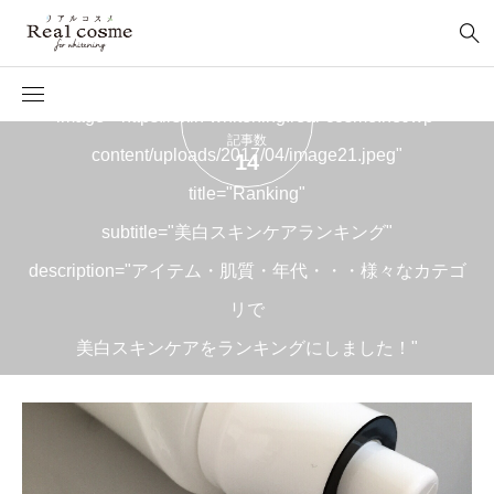
RANKING
[cr_tag_visual
image="https://skin-whitening.real-cosme.net/wp-
記事数
content/uploads/2017/04/image21.jpeg"
14
title="Ranking"
subtitle="美白スキンケアランキング"
description="アイテム・肌質・年代・・・様々なカテゴ
リで
美白スキンケアをランキングにしました！"
]