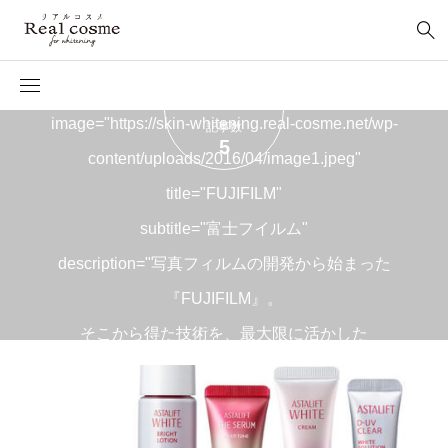
富士フイルム
[cr_tag_visual
image="https://skin-whitening.real-cosme.net/wp-
記事数
5
content/uploads/2016/04/image1.jpeg"
title="FUJIFILM"
subtitle="富士フイルム"
description="写真フィルムの開発から始まった
『FUJIFILM』。
そこから得た技術を、最大限に活かした
スキンケアは、数々のベストコスメを受賞。"
]