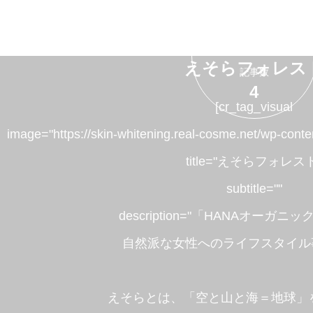
えそらフォレス
記事数
4
[cr_tag_visual
image="https://skin-whitening.real-cosme.net/wp-cont
title="えそらフォレス
subtitle=""
description="「HANAオーガ
自然派な女性へのライフスタイル
えそらとは、「空と山と海＝地球」