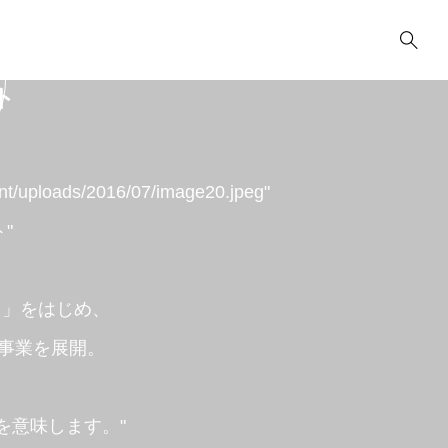
ト
ent/uploads/2016/07/image20.jpeg"
ト"
ニック」をはじめ、
事業を展開。
を意味します。"