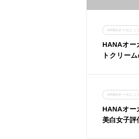
TKS
3
えそらフォレスト
8
HANAオーガニッ
ちふれ化粧品
2
HANAオ
トクリーム
アユーラ ラボラトリー
1
ズ
ック植物成
アルビオン
2
HANAオーガニッ
オルビス
6
HANAオーガニック 
クリニーク ラボラトリ
4
ーズ
美白女子評
ガニック美
コーセー
8