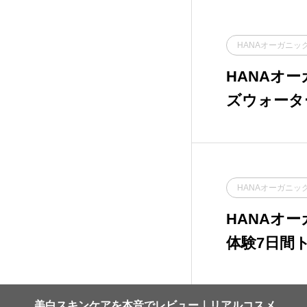
コーセーコスメポート
1
HANAオーガニッ
ナリス化粧品
2
HANAオ
ズウォータ
ハイサイド・コーポレ
7
ーション
水＆乳液を
ビバリーグレンラボラ
3
トリーズ
HANAオーガニッ
ファンケル
5
HANAオ
ポーラ
8
体験7日間
ミーロード
2
美白スキンケアを本音でレビュー｜リアルコスメ