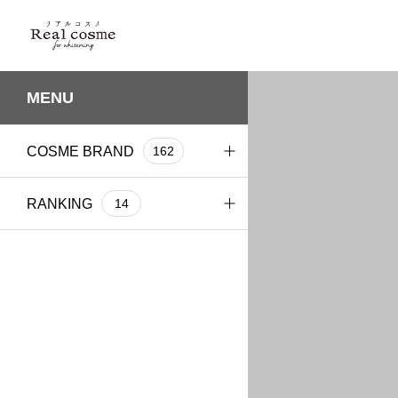
MENU
COSME BRAND
162
DECENCIA(ディセン
RANKING
6
14
シア)
DHC
年代別ランキング
2
5
KIEHL’S SINCE 1851(ｷ
2
ｰﾙｽﾞ)
P&Gプレステージ
2