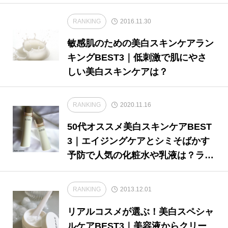
RANKING
2016.11.30
敏感肌のための美白スキンケアラン
キングBEST3｜低刺激で肌にやさ
しい美白スキンケアは？
RANKING
2020.11.16
50代オススメ美白スキンケアBEST
3｜エイジングケアとシミそばかす
予防で人気の化粧水や乳液は？ラン
キングでご紹介
RANKING
2013.12.01
リアルコスメが選ぶ！美白スペシャ
ルケアBEST3｜美容液からクリー