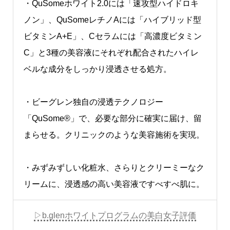
・QuSomeホワイト2.0には「速攻型ハイドロキ
ノン」、QuSomeレチノAには「ハイブリッド型
ビタミンA+E」、Cセラムには「高濃度ビタミン
C」と3種の美容液にそれぞれ配合されたハイレ
ベルな成分をしっかり浸透させる処方。
・ビーグレン独自の浸透テクノロジー
「QuSome®」で、必要な部分に確実に届け、留
まらせる。クリニックのような美容施術を実現。
・みずみずしい化粧水、さらりとクリーミーなク
リームに、浸透感の高い美容液ですべすべ肌に。
▷b.glenホワイトプログラムの美白女子評価